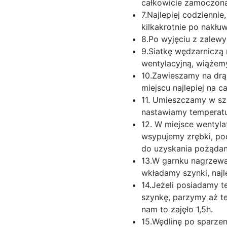
całkowicie zamoczona
7.Najlepiej codzienni
kilkakrotnie po nakłu
8.Po wyjęciu z zalew
9.Siatkę wędzarniczą 
wentylacyjną, wiążemy
10.Zawieszamy na drą
miejscu najlepiej na ca
11. Umieszczamy w sz
nastawiamy temperatu
12. W miejsce wentyl
wsypujemy zrębki, p
do uzyskania pożądan
13.W garnku nagrzew
wkładamy szynki, najl
14.Jeżeli posiadamy 
szynkę, parzymy aż t
nam to zajęło 1,5h.
15.Wędlinę po sparzen