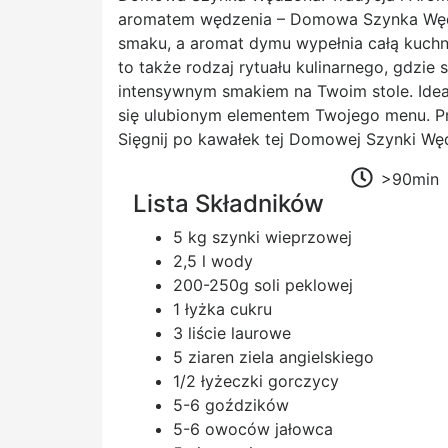
aromatem wędzenia – Domowa Szynka Wędzon
smaku, a aromat dymu wypełnia całą kuchni
to także rodzaj rytuału kulinarnego, gdzi
intensywnym smakiem na Twoim stole. Idea
się ulubionym elementem Twojego menu. Prz
Sięgnij po kawałek tej Domowej Szynki Węd
>90min
Lista Składników
5 kg szynki wieprzowej
2,5 l wody
200-250g soli peklowej
1 łyżka cukru
3 liście laurowe
5 ziaren ziela angielskiego
1/2 łyżeczki gorczycy
5-6 goździków
5-6 owoców jałowca