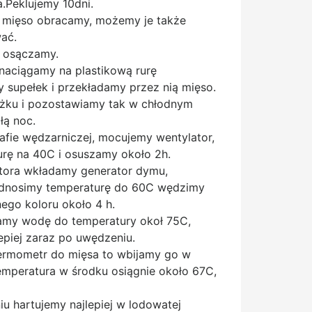
.Peklujemy 10dni.
e, mięso obracamy, możemy je także
wać.
y osączamy.
naciągamy na plastikową rurę
 supełek i przekładamy przez nią mięso.
żku i pozostawiamy tak w chłodnym
łą noc.
afie wędzarniczej, mocujemy wentylator,
rę na 40C i osuszamy około 2h.
atora wkładamy generator dymu,
odnosimy temperaturę do 60C wędzimy
ego koloru około 4 h.
amy wodę do temperatury okoł 75C,
epiej zaraz po uwędzeniu.
termometr do mięsa to wbijamy go w
emperatura w środku osiągnie około 67C,
iu hartujemy najlepiej w lodowatej