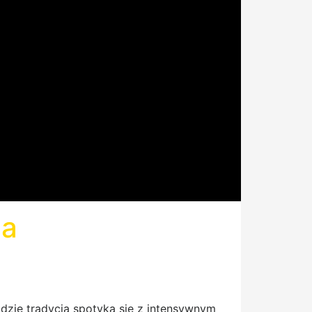
na
zie tradycja spotyka się z intensywnym