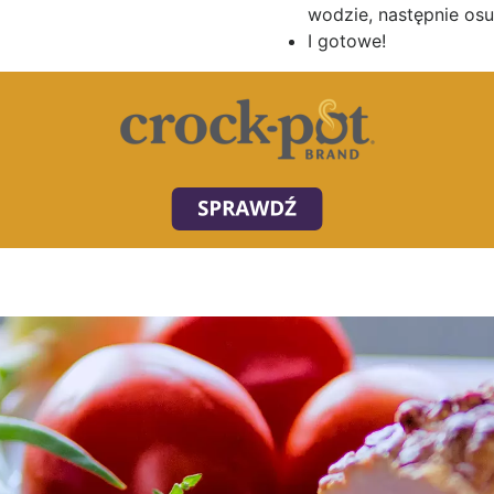
wodzie, następnie os
I gotowe!