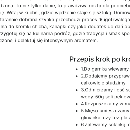
a. To nie tylko danie, to prawdziwa uczta dla podniebie
ę. Witaj w kuchni, gdzie wędzenie staje się sztuką. Domo
e starannie dobrana szynka przechodzi proces długotrwałeg
lna do kromki chleba, kanapki czy jako dodatek do dań ob
ygotuj się na kulinarną podróż, gdzie tradycja i smak spo
zonej i delektuj się intensywnym aromatem.
Przepis krok po k
1.Do garnka wlewamy 
2.Dodajemy przypraw
całkowicie studzimy.
3.Odmierzamy ilość sol
wody-50g soli peklow
4.Rozpuszczamy w ma
5.Mięso umieszczamy
glinianka, czy też pla
6.Zalewamy solanką, 