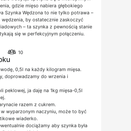
nia, gdzie mięso nabiera głębokiego
wa Szynka Wędzona to nie tylko potrawa –
o wędzenia, by ostatecznie zaskoczyć
iadowych – ta szynka z pewnością stanie
tykają się w perfekcyjnym połączeniu.
10
roku
wodę, 0,5l na każdy kilogram mięsa.
y, doprowadzamy do wrzenia i
i peklowej, ja daję na 1kg mięsa-0,5l
ej.
rynacie razem z cukrem.
 w wyparzonym naczyniu, może to być
stikowe wiaderko.
ewentualnie dociążamy aby szynka była