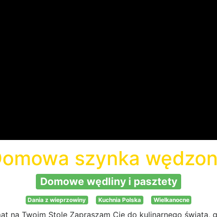
omowa szynka wędzo
Domowe wędliny i pasztety
Dania z wieprzowiny
Kuchnia Polska
Wielkanocne
 na Twoim Stole Zapraszam Cię do kulinarnego świata, gd