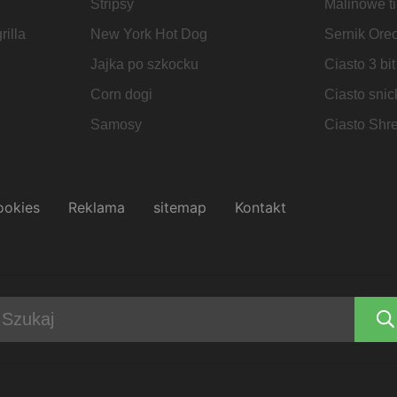
Stripsy
Malinowe t
illa
New York Hot Dog
Sernik Ore
Jajka po szkocku
Ciasto 3 bit
Corn dogi
Ciasto snic
Samosy
Ciasto Shr
ookies
Reklama
sitemap
Kontakt