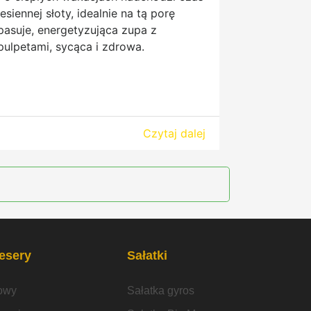
jesiennej słoty, idealnie na tą porę
pasuje, energetyzująca zupa z
pulpetami, sycąca i zdrowa.
Czytaj dalej
desery
Sałatki
owy
Sałatka gyros