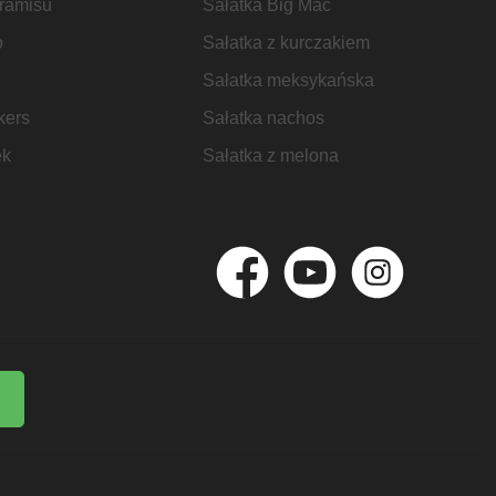
iramisu
Sałatka Big Mac
o
Sałatka z kurczakiem
Sałatka meksykańska
kers
Sałatka nachos
ek
Sałatka z melona