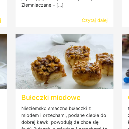
Ziemniaczane – […]
j
Czytaj dalej
Bułeczki miodowe
Nieziemsko smaczne bułeczki z
miodem i orzechami, podane ciepłe do
dobrej kawki powodują że chce się
żyć:) Bułeczki z miodem i orzechami to