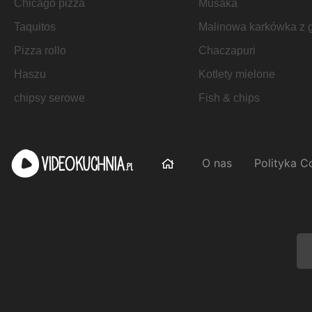
Chicago pizza
Musaka
Taquitos
Malinowa karkówka z gr
Pizza rollo
Chaczapuri
Haszu
Kotlety mielone
chipsy serowe
Fish & chips
O nas
Polityka C