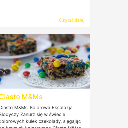
Czytaj dalej
Ciasto M&Ms
Ciasto M&Ms: Kolorowa Eksplozja
Słodyczy Zanurz się w świecie
kolorowych kulek czekolady, sięgając
po kawałek kolorowego Ciasta M&Ms.