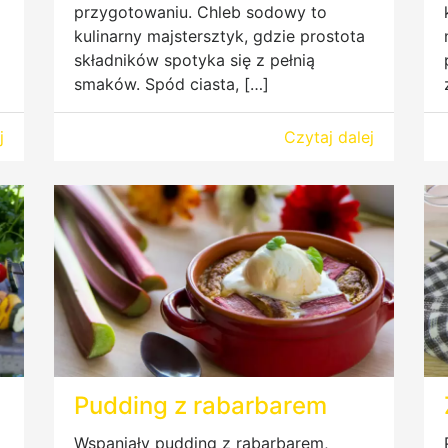
przygotowaniu. Chleb sodowy to
kulinarny majstersztyk, gdzie prostota
składników spotyka się z pełnią
smaków. Spód ciasta, […]
j
Czytaj dalej
Pudding z rabarbarem
Wspaniały pudding z rabarbarem,