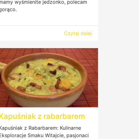
mamy wyśmienite jedzonko, polecam
gorąco.
Czytaj dalej
Kapuśniak z rabarbarem
Kapuśniak z Rabarbarem: Kulinarne
Eksploracje Smaku Witajcie, pasjonaci