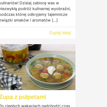
kulinariów! Dzisiaj zabiorę was w
niezwykłą podróż kulinarnej wyobraźni,
podczas której odkryjemy tajemnicze
związki smaków i aromatów […]
Czytaj dalej
Zupa z pulpetami
Po ciepłych wakacjach nadchodzi czas