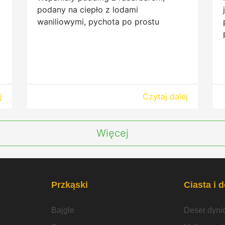
podany na ciepło z lodami
waniliowymi, pychota po prostu
j
Czytaj dalej
Więcej
Przkąski
Ciasta i 
Bajgle
Deser dyni