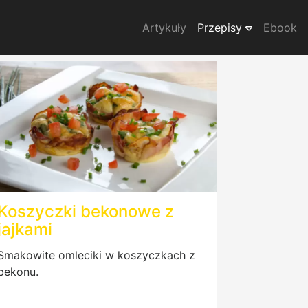
Artykuły
Przepisy
Ebook
Koszyczki bekonowe z
jajkami
Smakowite omleciki w koszyczkach z
bekonu.