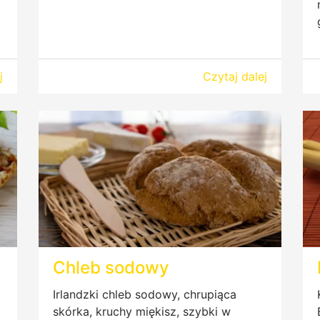
j
Czytaj dalej
Chleb sodowy
Irlandzki chleb sodowy, chrupiąca
skórka, kruchy miękisz, szybki w