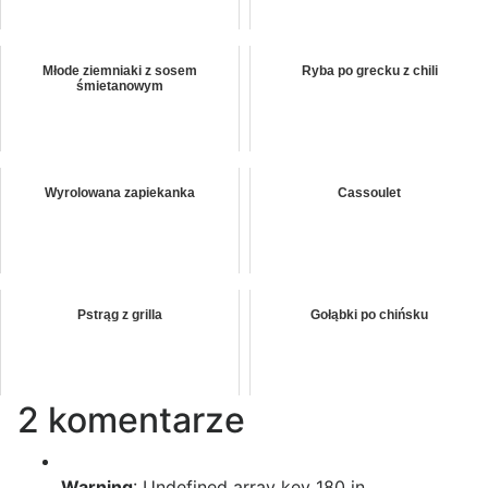
Młode ziemniaki z sosem
Ryba po grecku z chili
śmietanowym
Wyrolowana zapiekanka
Cassoulet
Pstrąg z grilla
Gołąbki po chińsku
2 komentarze
Warning
: Undefined array key 180 in