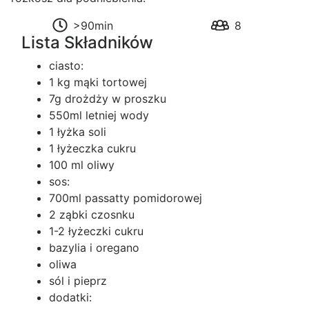
>90min
8
Lista Składników
ciasto:
1 kg mąki tortowej
7g drożdży w proszku
550ml letniej wody
1 łyżka soli
1 łyżeczka cukru
100 ml oliwy
sos:
700ml passatty pomidorowej
2 ząbki czosnku
1-2 łyżeczki cukru
bazylia i oregano
oliwa
sól i pieprz
dodatki: