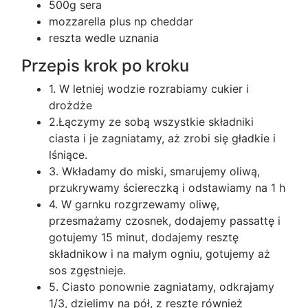
500g sera
mozzarella plus np cheddar
reszta wedle uznania
Przepis krok po kroku
1. W letniej wodzie rozrabiamy cukier i
drożdże
2.Łączymy ze sobą wszystkie składniki
ciasta i je zagniatamy, aż zrobi się gładkie i
lśniące.
3. Wkładamy do miski, smarujemy oliwą,
przukrywamy ściereczką i odstawiamy na 1 h
4. W garnku rozgrzewamy oliwę,
przesmażamy czosnek, dodajemy passattę i
gotujemy 15 minut, dodajemy resztę
składnikow i na małym ogniu, gotujemy aż
sos zgęstnieje.
5. Ciasto ponownie zagniatamy, odkrajamy
1/3, dzielimy na pół, z resztę również