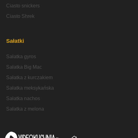
Ciasto snickers
Ciasto Shrek
Sałatki
Sałatka gyros
Sałatka Big Mac
Sałatka z kurczakiem
Sałatka meksykańska
Sałatka nachos
Sałatka z melona