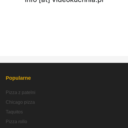
Popularne
Pizza z patelni
Chicago pizza
Taquitos
Pizza rollo