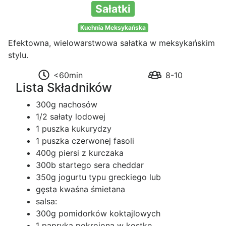
Sałatki
Kuchnia Meksykańska
Efektowna, wielowarstwowa sałatka w meksykańskim
stylu.
<60min
8-10
Lista Składników
300g nachosów
1/2 sałaty lodowej
1 puszka kukurydzy
1 puszka czerwonej fasoli
400g piersi z kurczaka
300b startego sera cheddar
350g jogurtu typu greckiego lub
gęsta kwaśna śmietana
salsa:
300g pomidorków koktajlowych
1 papryka pokrojona w kostkę