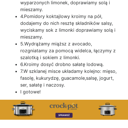
wyparzonych limonek, doprawiamy solą i
mieszamy.
4.Pomidory koktajlowy kroimy na pół,
dodajemy do nich resztę składników salsy,
wyciskamy sok z limonki doprawiamy solą i
mieszamy.
5.Wydrążamy miąższ z avocado,
rozgniatamy za pomocą widelca, łączymy z
szalotką i sokiem z limonki.
6.Kroimy dosyć drobno sałatę lodową.
7.W szklanej misce układamy kolejno: mięso,
fasolę, kukurydzę, guacamole,salsę, jogurt,
ser, sałatę i naczosy.
I gotowe!