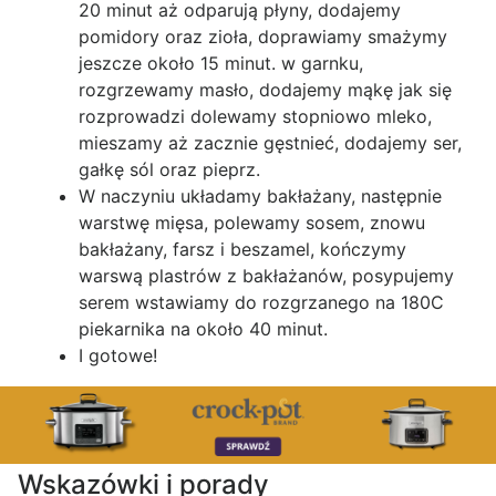
20 minut aż odparują płyny, dodajemy
pomidory oraz zioła, doprawiamy smażymy
jeszcze około 15 minut. w garnku,
rozgrzewamy masło, dodajemy mąkę jak się
rozprowadzi dolewamy stopniowo mleko,
mieszamy aż zacznie gęstnieć, dodajemy ser,
gałkę sól oraz pieprz.
W naczyniu układamy bakłażany, następnie
warstwę mięsa, polewamy sosem, znowu
bakłażany, farsz i beszamel, kończymy
warswą plastrów z bakłażanów, posypujemy
serem wstawiamy do rozgrzanego na 180C
piekarnika na około 40 minut.
I gotowe!
Wskazówki i porady