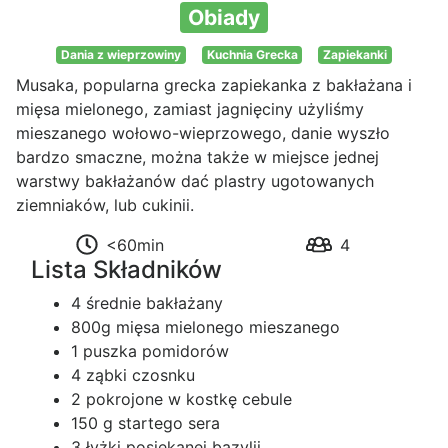
Obiady
Dania z wieprzowiny
Kuchnia Grecka
Zapiekanki
Musaka, popularna grecka zapiekanka z bakłażana i
mięsa mielonego, zamiast jagnięciny użyliśmy
mieszanego wołowo-wieprzowego, danie wyszło
bardzo smaczne, można także w miejsce jednej
warstwy bakłażanów dać plastry ugotowanych
ziemniaków, lub cukinii.
<60min
4
Lista Składników
4 średnie bakłażany
800g mięsa mielonego mieszanego
1 puszka pomidorów
4 ząbki czosnku
2 pokrojone w kostkę cebule
150 g startego sera
3 łyżki posiekanej bazylii