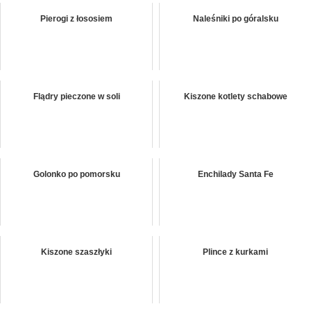
Pierogi z łososiem
Naleśniki po góralsku
Flądry pieczone w soli
Kiszone kotlety schabowe
Golonko po pomorsku
Enchilady Santa Fe
Kiszone szaszłyki
Plince z kurkami