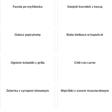
Fasola po myśliwsku
Swojski kociołek z kaszą
Gulasz paprykowy
Biała kiełbasa w kapuście
Ogniste kebabiki z grilla
Chili con carne
Żeberka z syropem klonowym
Wątróbki z sosem musztardowym