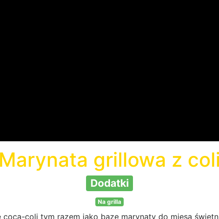
Marynata grillowa z col
Dodatki
Na grilla
 coca-coli tym razem jako bazę marynaty do mięsa świetnie