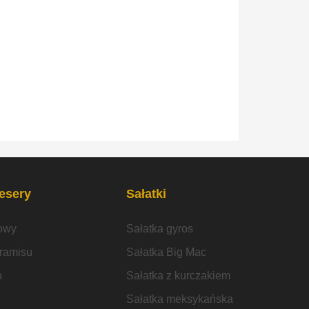
desery
Sałatki
owy
Sałatka gyros
iramisu
Sałatka Big Mac
o
Sałatka z kurczakiem
Sałatka meksykańska