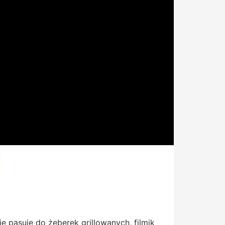
i
 pasuje do żeberek grillowanych, filmik