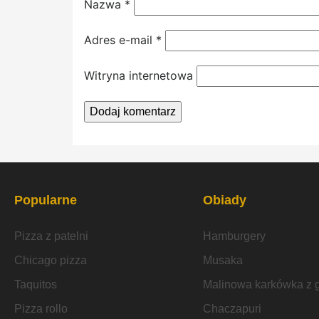
Nazwa
*
Adres e-mail
*
Witryna internetowa
Popularne
Obiady
Pizza z patelni
Hamburgery
Chicago pizza
Musaka
Taquitos
Malinowa karkówka z gr
Pizza rollo
Chaczapuri