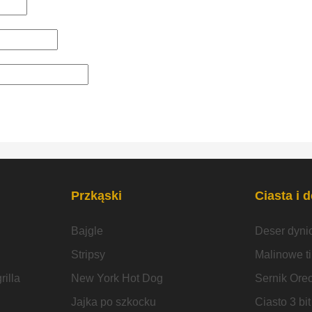
Przkąski
Ciasta i 
Bajgle
Deser dyni
Stripsy
Malinowe t
illa
New York Hot Dog
Sernik Ore
Jajka po szkocku
Ciasto 3 bit