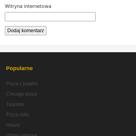
Witryna internetowa
Popularne
Pizza z patelni
Chicago pizza
Taquitos
Pizza rollo
Haszu
chipsy serowe