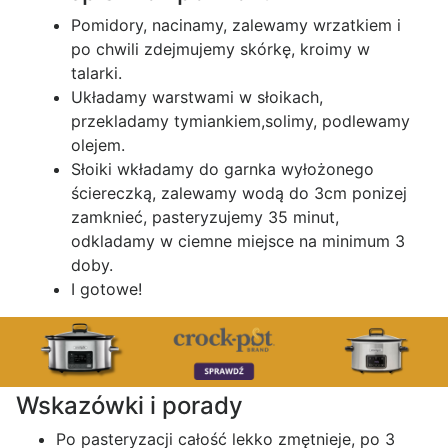
Pomidory, nacinamy, zalewamy wrzatkiem i
po chwili zdejmujemy skórkę, kroimy w
talarki.
Układamy warstwami w słoikach,
przekladamy tymiankiem,solimy, podlewamy
olejem.
Słoiki wkładamy do garnka wyłożonego
ściereczką, zalewamy wodą do 3cm ponizej
zamknieć, pasteryzujemy 35 minut,
odkladamy w ciemne miejsce na minimum 3
doby.
I gotowe!
Wskazówki i porady
Po pasteryzacji całość lekko zmętnieje, po 3