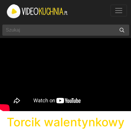
Torcik walentynkowy