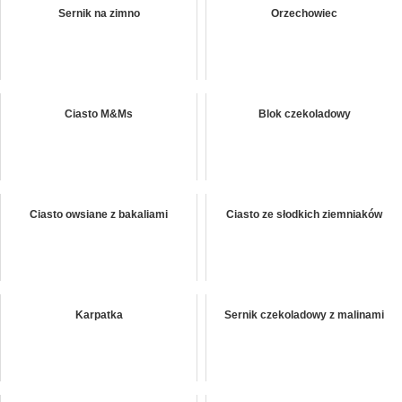
Sernik na zimno
Orzechowiec
Ciasto M&Ms
Blok czekoladowy
Ciasto owsiane z bakaliami
Ciasto ze słodkich ziemniaków
Karpatka
Sernik czekoladowy z malinami