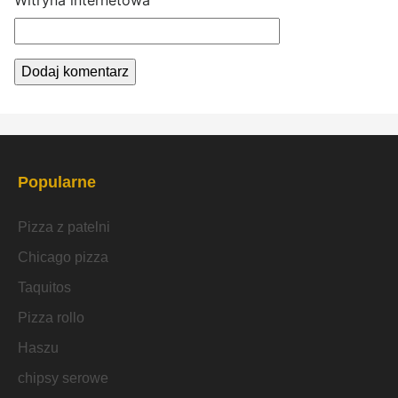
Witryna internetowa
Popularne
Pizza z patelni
Chicago pizza
Taquitos
Pizza rollo
Haszu
chipsy serowe