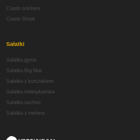
Ciasto snickers
Ciasto Shrek
Sałatki
Sałatka gyros
Sałatka Big Mac
Sałatka z kurczakiem
Sałatka meksykańska
Sałatka nachos
Sałatka z melona