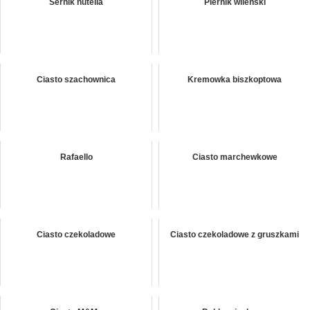
Sernik nutella
Piernik wileński
Ciasto szachownica
Kremowka biszkoptowa
Rafaello
Ciasto marchewkowe
Ciasto czekoladowe
Ciasto czekoladowe z gruszkami