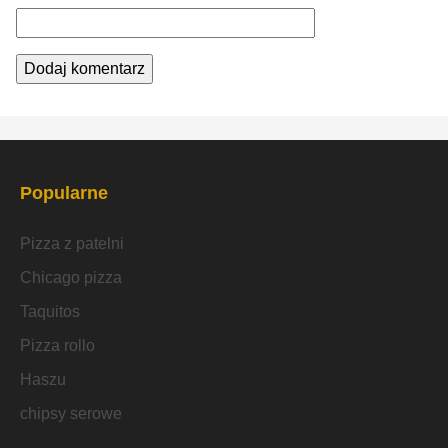
Popularne
Pizza z patelni
Chicago pizza
Taquitos
Pizza rollo
Haszu
chipsy serowe