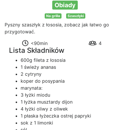
Obiady
Na grilla
Szaszłyki
Pyszny szaszłyk z łososia, zobacz jak łatwo go
przygotować.
<90min
4
Lista Składników
600g fileta z łososia
1 świeży ananas
2 cytryny
koper do posypania
marynata:
3 łyżki miodu
1 łyżka musztardy dijon
4 łyżki oliwy z oliwek
1 płaska łyżeczka ostrej papryki
sok z 1 limonki
sól