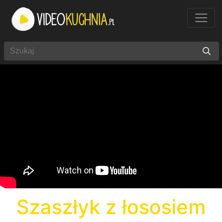
Szaszłyk z łososiem