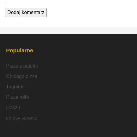
Popularne
Pizza z patelni
Chicago pizza
Taquitos
Pizza rollo
Haszu
chipsy serowe