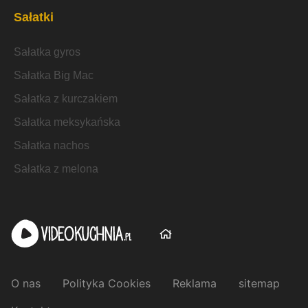
Sałatki
Sałatka gyros
Sałatka Big Mac
Sałatka z kurczakiem
Sałatka meksykańska
Sałatka nachos
Sałatka z melona
O nas
Polityka Cookies
Reklama
sitemap