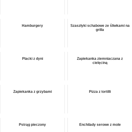
Hamburgery
Szaszłyki schabowe ze śliwkami na
grilla
Placki z dyni
Zapiekanka ziemniaczana z
cielęciną
Zapiekanka z grzybami
Pizza z tortilli
Pstrąg pieczony
Enchilady serowe z mole