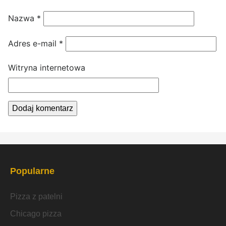
Nazwa
*
Adres e-mail
*
Witryna internetowa
Popularne
Pizza z patelni
Chicago pizza