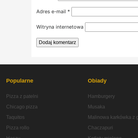
Adres e-mail
*
Witryna internetowa
Popularne
Obiady
Pizza z patelni
Hamburgery
Chicago pizza
Musaka
Taquitos
Malinowa karkówka z gr
Pizza rollo
Chaczapuri