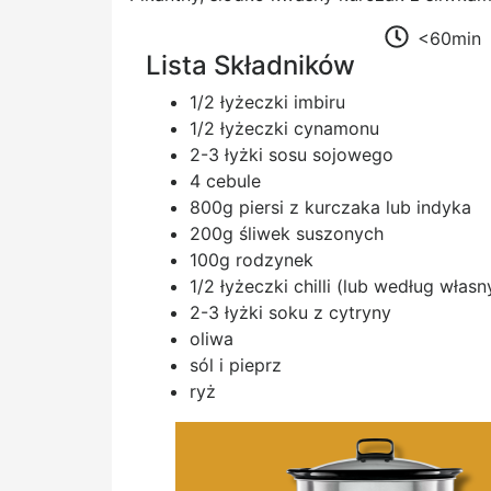
<60min
Lista Składników
1/2 łyżeczki imbiru
1/2 łyżeczki cynamonu
2-3 łyżki sosu sojowego
4 cebule
800g piersi z kurczaka lub indyka
200g śliwek suszonych
100g rodzynek
1/2 łyżeczki chilli (lub według włas
2-3 łyżki soku z cytryny
oliwa
sól i pieprz
ryż