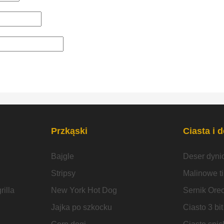
Przkąski
Ciasta i 
Bajgle
Deser dyni
Stripsy
Malinowe t
illa
New York Hot Dog
Sernik Ore
Jajka po szkocku
Ciasto 3 bit