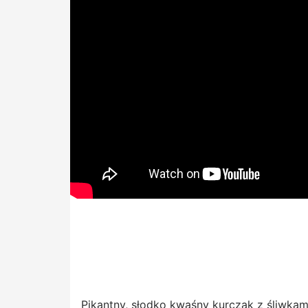
Pikantny, słodko kwaśny kurczak z śliwkami,