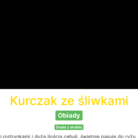
Kurczak ze śliwkami
Obiady
Dania z drobiu
rodzynkami i dużą ilością cebuli, świetnie pasuje do ryżu.