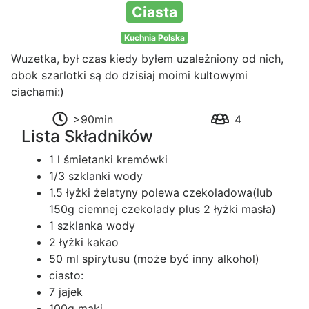
Ciasta
Kuchnia Polska
Wuzetka, był czas kiedy byłem uzależniony od nich,
obok szarlotki są do dzisiaj moimi kultowymi
ciachami:)
>90min
4
Lista Składników
1 l śmietanki kremówki
1/3 szklanki wody
1.5 łyżki żelatyny polewa czekoladowa(lub
150g ciemnej czekolady plus 2 łyżki masła)
1 szklanka wody
2 łyżki kakao
50 ml spirytusu (może być inny alkohol)
ciasto:
7 jajek
100g mąki