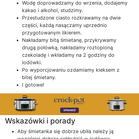
Wodę doprowadzamy do wrzenia, dodajemy
kakao i alkohol, studzimy.
Przestudzone ciasto rozkrawamy na dwie
części, każdą nasączamy uprzednio
przygotowanym likierem.
Nakładamy bitą śmietanę, przykrywamy
drugą połówką, nakładamy roztopioną
czekoladę i wkładamy na 2 godziny do
lodówki.
Po wyporcjowaniu ozdamiamy kleksem z
bitej śmietany.
I gotowe!
Wskazówki i porady
Aby śmietanka się dobrze ubiła należy ją
wcześniej dobrze schłodzić w lodówce.