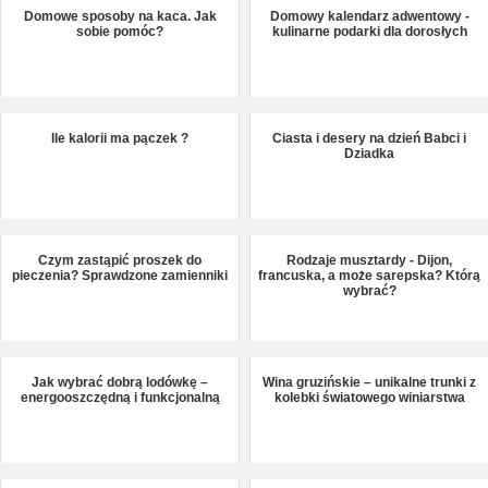
Domowe sposoby na kaca. Jak
Domowy kalendarz adwentowy -
sobie pomóc?
kulinarne podarki dla dorosłych
Ile kalorii ma pączek ?
Ciasta i desery na dzień Babci i
Dziadka
Czym zastąpić proszek do
Rodzaje musztardy - Dijon,
pieczenia? Sprawdzone zamienniki
francuska, a może sarepska? Którą
wybrać?
Jak wybrać dobrą lodówkę –
Wina gruzińskie – unikalne trunki z
energooszczędną i funkcjonalną
kolebki światowego winiarstwa