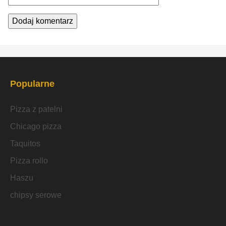
Popularne
Pizza z patelni
Chicago pizza
Taquitos
Pizza rollo
Haszu
chipsy serowe