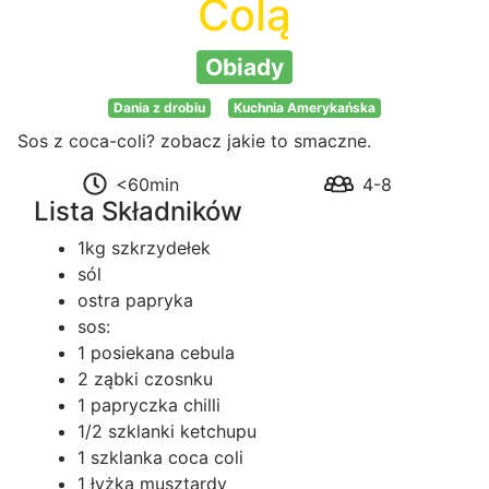
Colą
Obiady
Dania z drobiu
Kuchnia Amerykańska
Sos z coca-coli? zobacz jakie to smaczne.
<60min
4-8
Lista Składników
1kg szkrzydełek
sól
ostra papryka
sos:
1 posiekana cebula
2 ząbki czosnku
1 papryczka chilli
1/2 szklanki ketchupu
1 szklanka coca coli
1 łyżka musztardy