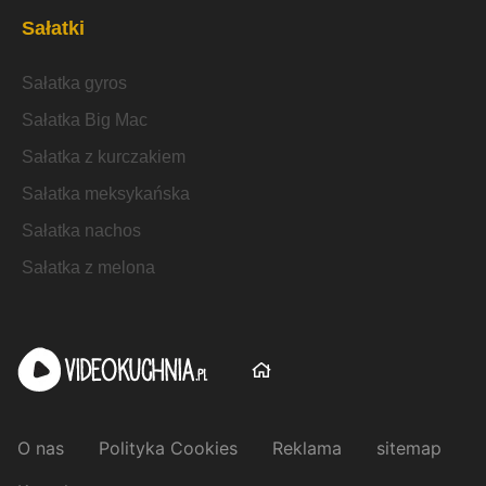
Sałatki
Sałatka gyros
Sałatka Big Mac
Sałatka z kurczakiem
Sałatka meksykańska
Sałatka nachos
Sałatka z melona
O nas
Polityka Cookies
Reklama
sitemap