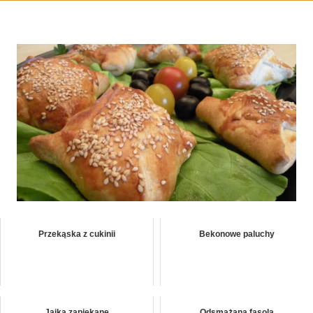
Przekąska z cukinii
Bekonowe paluchy
Jajka zapiekane
Odsmażana fasola