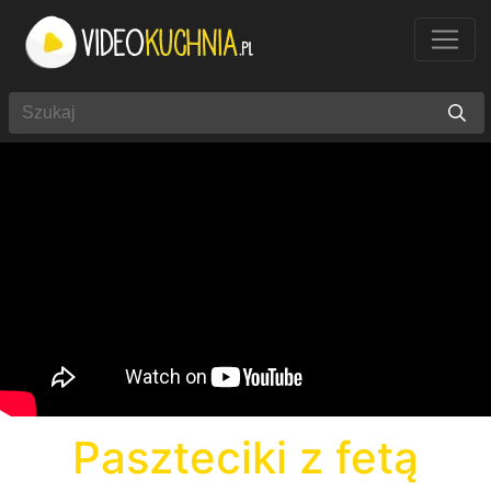
Paszteciki z fetą