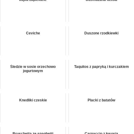
Ceviche
Duszone rzodkiewki
Śledzie w sosie orzechowo
Taquitos z papryką i kurczakiem
jogurtowym
Knedliki czeskie
Placki z batatów
Bruschetta ze spaghetti
Carpaccio z łososia