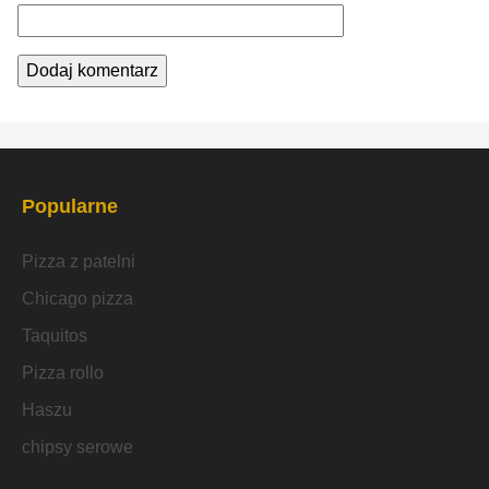
Popularne
Pizza z patelni
Chicago pizza
Taquitos
Pizza rollo
Haszu
chipsy serowe