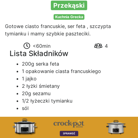
Przekąski
Kuchnia Grecka
Gotowe ciasto francuskie, ser feta , szczypta
tymianku i mamy szybkie paszteciki.
<60min
4
Lista Składników
200g serka feta
1 opakowanie ciasta francuskiego
1 jajko
2 łyżki śmietany
20g sezamu
1/2 łyżeczki tymianku
sól