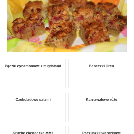
Pączki cynamonowe z migdałami
Babeczki Oreo
Czekoladowe salami
Karnawałowe róże
Kruche ciasteczka MMs
Pączuszki twarożkowe