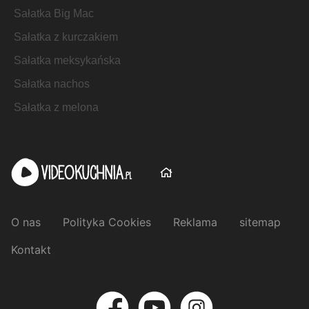
Sałatka Big Mac
Sałatka z kurczakiem
Sałatka meksykańska
Sałatka nachos
Sałatka z melona
O nas
Polityka Cookies
Reklama
sitemap
Kontakt