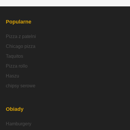
Popularne
Pizza z patelni
Chicago pizza
Taquitos
Pizza rollo
Haszu
chipsy serowe
Obiady
Hamburgery