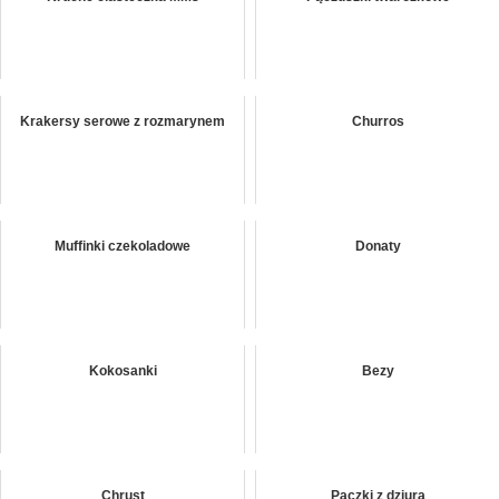
Krakersy serowe z rozmarynem
Churros
Muffinki czekoladowe
Donaty
Kokosanki
Bezy
Chrust
Pączki z dziurą