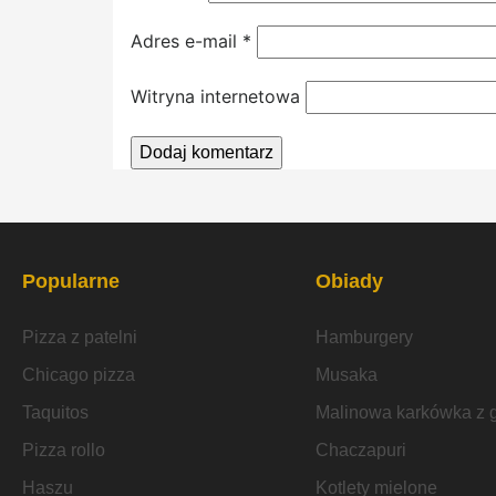
Adres e-mail
*
Witryna internetowa
Popularne
Obiady
Pizza z patelni
Hamburgery
Chicago pizza
Musaka
Taquitos
Malinowa karkówka z gr
Pizza rollo
Chaczapuri
Haszu
Kotlety mielone