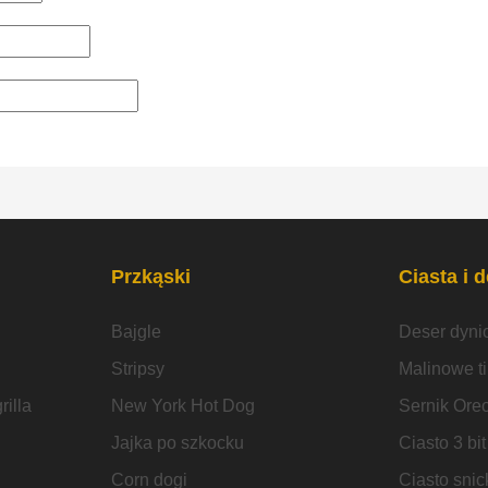
Przkąski
Ciasta i 
Bajgle
Deser dyni
Stripsy
Malinowe t
illa
New York Hot Dog
Sernik Ore
Jajka po szkocku
Ciasto 3 bit
Corn dogi
Ciasto snic