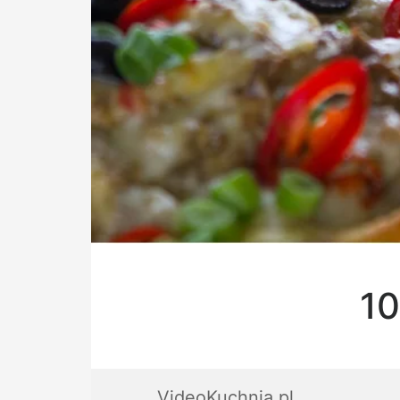
10
VideoKuchnia.pl