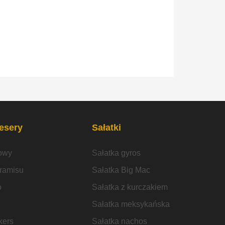
desery
Sałatki
owy
Sałatka gyros
iramisu
Sałatka Big Mac
o
Sałatka z kurczakiem
Sałatka meksykańska
kers
Sałatka nachos