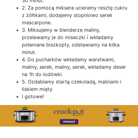
30 minut.
2. Za pomocą miksera ucieramy resztę cukru
z żółtkami, dodajemy stopniowo serek
mascarpone.
3. Miksujemy w blenderze maliny,
przelewamy je do miseczki i wkładamy
połamane biszkopty, odstawiamy na kilka
minut.
4. Do pucharków wkładamy warstwami,
maliny, serek, maliny, serek, wkładamy deser
na 1h do lodówki.
5. Ozdabiamy startą czekoladą, malinami i
liskiem mięty.
I gotowe!