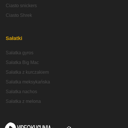
Ciasto snickers
Ciasto Shrek
Sałatki
Sałatka gyros
Sałatka Big Mac
Sałatka z kurczakiem
Sałatka meksykańska
Sałatka nachos
Sałatka z melona