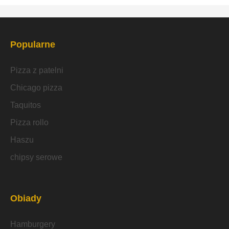
Popularne
Pizza z patelni
Chicago pizza
Taquitos
Pizza rollo
Haszu
chipsy serowe
Obiady
Hamburgery