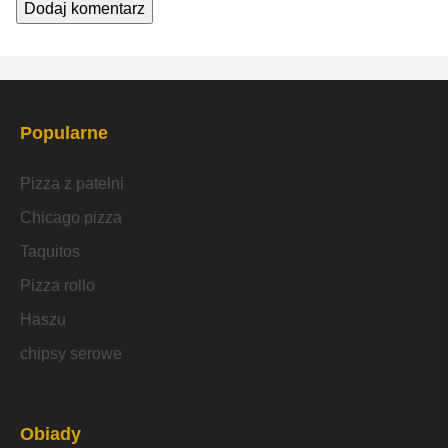
Popularne
Pizza z patelni
Chicago pizza
Taquitos
Pizza rollo
Haszu
chipsy serowe
Obiady