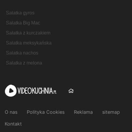
Sałatka gyros
Sałatka Big Mac
Sałatka z kurczakiem
Sałatka meksykańska
Sałatka nachos
Sałatka z melona
O nas
Polityka Cookies
Reklama
sitemap
Kontakt