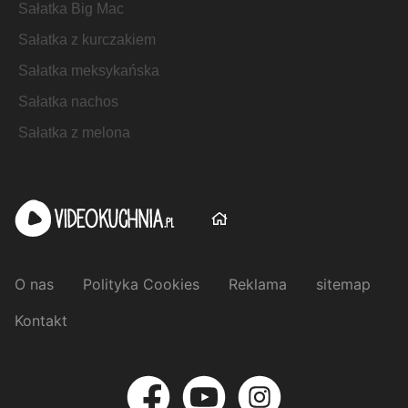
Sałatka Big Mac
Sałatka z kurczakiem
Sałatka meksykańska
Sałatka nachos
Sałatka z melona
O nas
Polityka Cookies
Reklama
sitemap
Kontakt