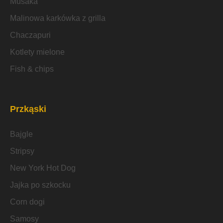
Musaka
Malinowa karkówka z grilla
Chaczapuri
Kotlety mielone
Fish & chips
Przkąski
Bajgle
Stripsy
New York Hot Dog
Jajka po szkocku
Corn dogi
Samosy