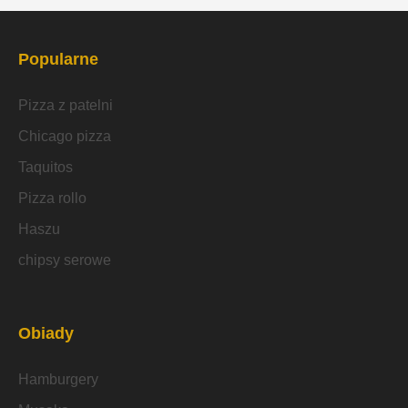
Popularne
Pizza z patelni
Chicago pizza
Taquitos
Pizza rollo
Haszu
chipsy serowe
Obiady
Hamburgery