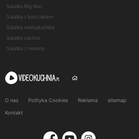
Sałatka Big Mac
Sałatka z kurczakiem
Sałatka meksykańska
Sałatka nachos
Sałatka z melona
O nas
Polityka Cookies
Reklama
sitemap
Kontakt