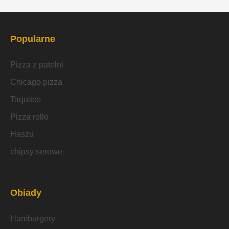
Popularne
Pizza z patelni
Chicago pizza
Taquitos
Pizza rollo
Haszu
chipsy serowe
Obiady
Hamburgery