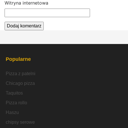
Witryna internetowa
Popularne
Pizza z patelni
Chicago pizza
Taquitos
Pizza rollo
Haszu
chipsy serowe