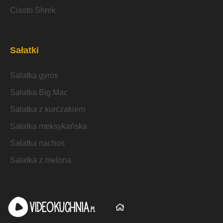
Ciasto Shrek
Sałatki
Sałatka gyros
Sałatka Big Mac
Sałatka z kurczakiem
Sałatka meksykańska
Sałatka nachos
Sałatka z melona