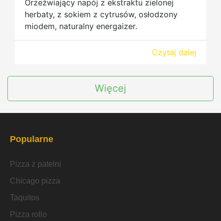
Orzeźwiający napój z ekstraktu zielonej
herbaty, z sokiem z cytrusów, osłodzony
miodem, naturalny energaizer.
Czytaj dalej
Więcej
Popularne
Pizza z patelni
Chicago pizza
Taquitos
Pizza rollo