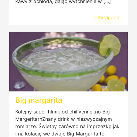
kawy z ochłodą, dając wytchnienie w […]
Czytaj dalej
Big margarita
Kolejny super filmik od chilivenner.no Big
MargeritarnZnany drink w niezwyczajnym
romiarze. Świetny zarówno na imprzezkę jak
i na kolację we dwoje Big Margarita to