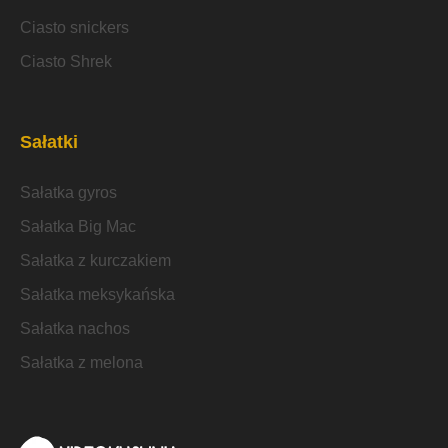
Ciasto snickers
Ciasto Shrek
Sałatki
Sałatka gyros
Sałatka Big Mac
Sałatka z kurczakiem
Sałatka meksykańska
Sałatka nachos
Sałatka z melona